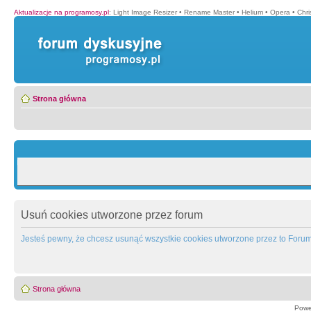
Aktualizacje na programosy.pl
:
Light Image Resizer
•
Rename Master
•
Helium
•
Opera
•
Chr
Strona główna
Usuń cookies utworzone przez forum
Jesteś pewny, że chcesz usunąć wszystkie cookies utworzone przez to Foru
Strona główna
Powe