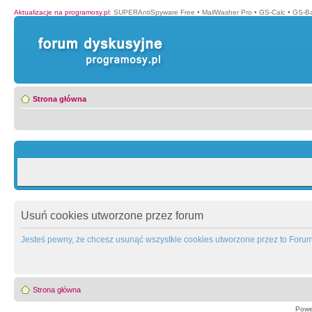
Aktualizacje na programosy.pl
:
SUPERAntiSpyware Free
•
MailWasher Pro
•
GS-Calc
•
GS-B
Strona główna
Usuń cookies utworzone przez forum
Jesteś pewny, że chcesz usunąć wszystkie cookies utworzone przez to Foru
Strona główna
Powe