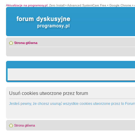
Aktualizacje na programosy.pl
:
Zero Install
•
Advanced SystemCare Free
•
Google Chrome
•
Strona główna
Usuń cookies utworzone przez forum
Jesteś pewny, że chcesz usunąć wszystkie cookies utworzone przez to Foru
Strona główna