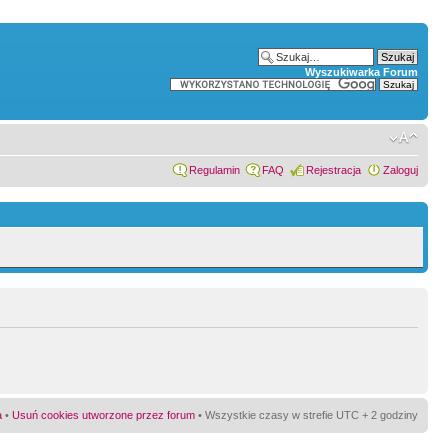
Wyszukiwarka Forum
Regulamin
FAQ
Rejestracja
Zaloguj
a
•
Usuń cookies utworzone przez forum
• Wszystkie czasy w strefie UTC + 2 godziny