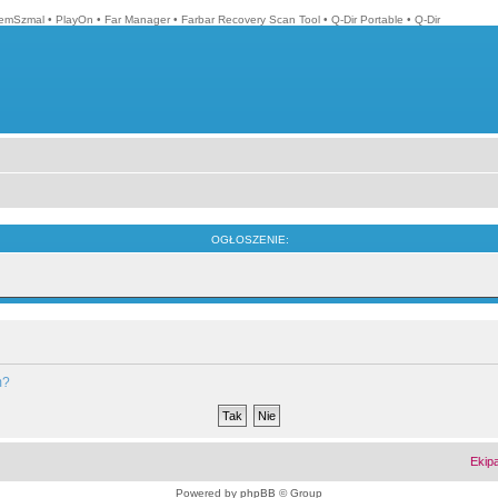
emSzmal
•
PlayOn
•
Far Manager
•
Farbar Recovery Scan Tool
•
Q-Dir Portable
•
Q-Dir
OGŁOSZENIE:
m?
Ekip
Powered by
phpBB
© Group