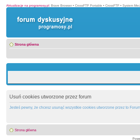
Aktualizacje na programosy.pl
:
Brave Browser
•
CrossFTP Portable
•
CrossFTP
•
System Mec
Strona główna
Usuń cookies utworzone przez forum
Jesteś pewny, że chcesz usunąć wszystkie cookies utworzone przez to Foru
Strona główna
Powe