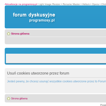
Aktualizacje na programosy.pl
:
Light Image Resizer
•
Rename Master
•
Helium
•
Opera
•
Chr
Strona główna
Usuń cookies utworzone przez forum
Jesteś pewny, że chcesz usunąć wszystkie cookies utworzone przez to Foru
Strona główna
Powe