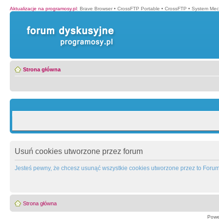
Aktualizacje na programosy.pl
:
Brave Browser
•
CrossFTP Portable
•
CrossFTP
•
System Mec
Strona główna
Usuń cookies utworzone przez forum
Jesteś pewny, że chcesz usunąć wszystkie cookies utworzone przez to Foru
Strona główna
Powe