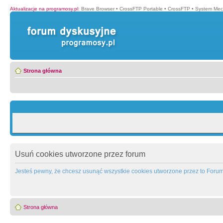
Aktualizacje na programosy.pl
:
Brave Browser
•
CrossFTP Portable
•
CrossFTP
•
System Mec
Strona główna
Usuń cookies utworzone przez forum
Jesteś pewny, że chcesz usunąć wszystkie cookies utworzone przez to Foru
Strona główna