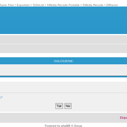
hanic Free
•
Exportizer
•
ToDoList
•
XMedia Recode Portable
•
XMedia Recode
•
Diffractor
OGŁOSZENIE:
m?
Ekip
Powered by
phpBB
© Group