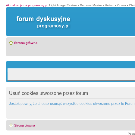
Aktualizacje na programosy.pl
:
Light Image Resizer
•
Rename Master
•
Helium
•
Opera
•
Chr
Strona główna
Usuń cookies utworzone przez forum
Jesteś pewny, że chcesz usunąć wszystkie cookies utworzone przez to Foru
Strona główna
Powe