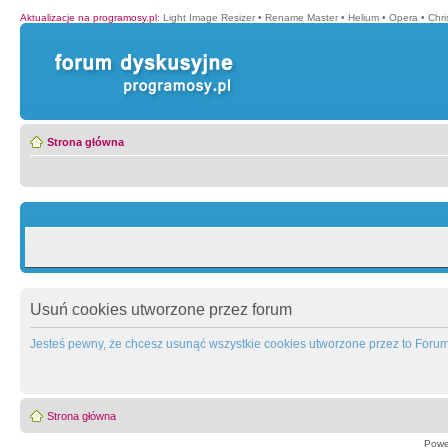
Aktualizacje na programosy.pl
:
Light Image Resizer
•
Rename Master
•
Helium
•
Opera
•
Chr
Strona główna
Usuń cookies utworzone przez forum
Jesteś pewny, że chcesz usunąć wszystkie cookies utworzone przez to Foru
Strona główna
Powe