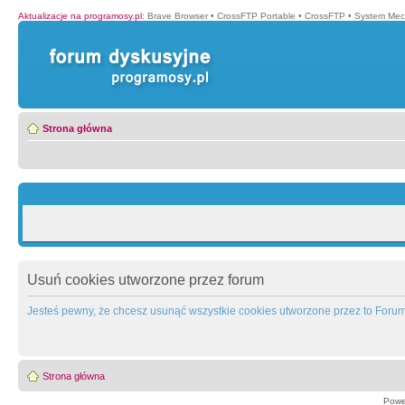
Aktualizacje na programosy.pl
:
Brave Browser
•
CrossFTP Portable
•
CrossFTP
•
System Mec
Strona główna
Usuń cookies utworzone przez forum
Jesteś pewny, że chcesz usunąć wszystkie cookies utworzone przez to Foru
Strona główna
Powe