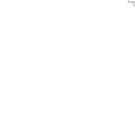
Powe
F