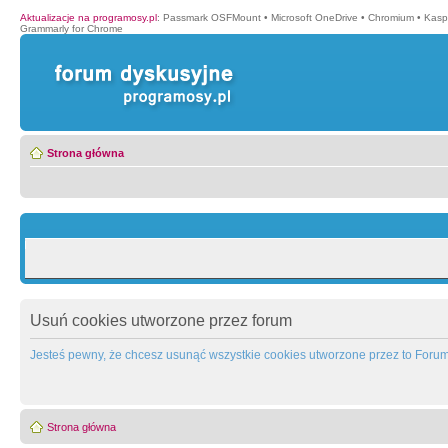
Aktualizacje na programosy.pl
:
Passmark OSFMount
•
Microsoft OneDrive
•
Chromium
•
Kasp
Grammarly for Chrome
Strona główna
Usuń cookies utworzone przez forum
Jesteś pewny, że chcesz usunąć wszystkie cookies utworzone przez to Foru
Strona główna