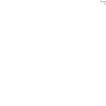
Powe
F