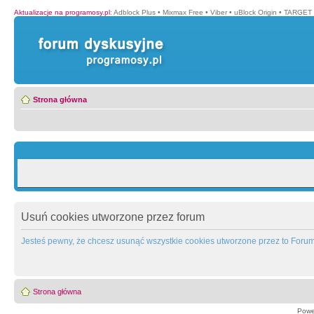
Aktualizacje na programosy.pl
:
Adblock Plus
•
Mixmax Free
•
Viber
•
uBlock Origin
•
TARGET 
Strona główna
Usuń cookies utworzone przez forum
Jesteś pewny, że chcesz usunąć wszystkie cookies utworzone przez to Foru
Strona główna
Powe