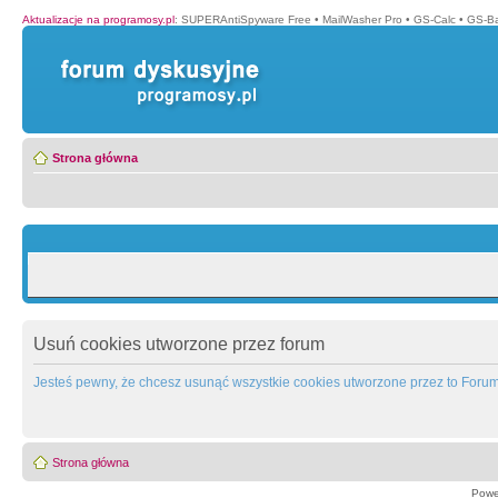
Aktualizacje na programosy.pl
:
SUPERAntiSpyware Free
•
MailWasher Pro
•
GS-Calc
•
GS-B
Strona główna
Usuń cookies utworzone przez forum
Jesteś pewny, że chcesz usunąć wszystkie cookies utworzone przez to Foru
Strona główna
Powe