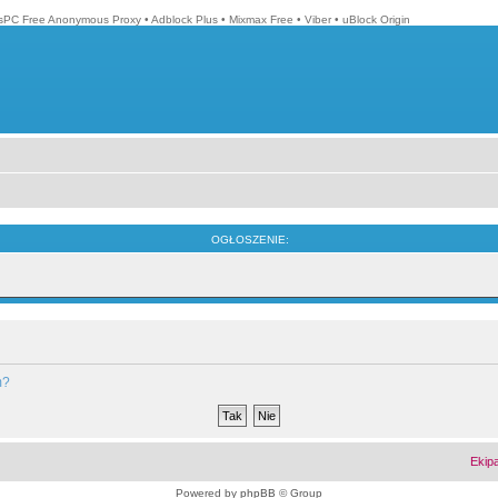
isPC Free Anonymous Proxy
•
Adblock Plus
•
Mixmax Free
•
Viber
•
uBlock Origin
OGŁOSZENIE:
m?
Ekip
Powered by
phpBB
© Group