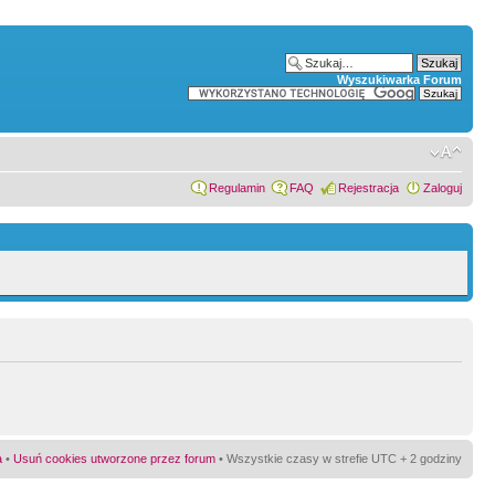
Wyszukiwarka Forum
Regulamin
FAQ
Rejestracja
Zaloguj
a
•
Usuń cookies utworzone przez forum
• Wszystkie czasy w strefie UTC + 2 godziny