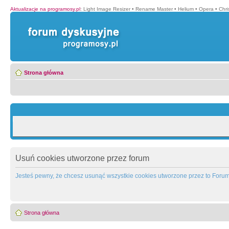
Aktualizacje na programosy.pl
:
Light Image Resizer
•
Rename Master
•
Helium
•
Opera
•
Chr
Strona główna
Usuń cookies utworzone przez forum
Jesteś pewny, że chcesz usunąć wszystkie cookies utworzone przez to Foru
Strona główna