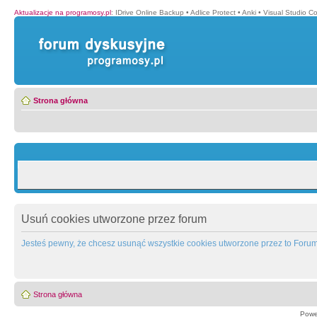
Aktualizacje na programosy.pl
:
IDrive Online Backup
•
Adlice Protect
•
Anki
•
Visual Studio C
Strona główna
Usuń cookies utworzone przez forum
Jesteś pewny, że chcesz usunąć wszystkie cookies utworzone przez to Foru
Strona główna
Powe