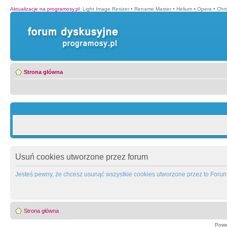
Aktualizacje na programosy.pl
:
Light Image Resizer
•
Rename Master
•
Helium
•
Opera
•
Chr
Strona główna
Usuń cookies utworzone przez forum
Jesteś pewny, że chcesz usunąć wszystkie cookies utworzone przez to Foru
Strona główna
Powe