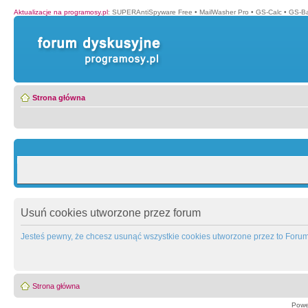
Aktualizacje na programosy.pl
:
SUPERAntiSpyware Free
•
MailWasher Pro
•
GS-Calc
•
GS-B
Strona główna
Usuń cookies utworzone przez forum
Jesteś pewny, że chcesz usunąć wszystkie cookies utworzone przez to Foru
Strona główna
Powe