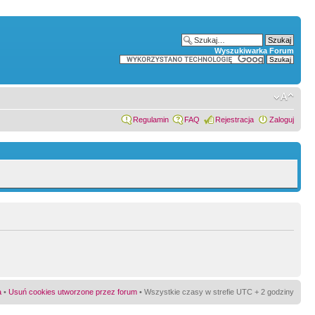
Wyszukiwarka Forum
Regulamin
FAQ
Rejestracja
Zaloguj
a
•
Usuń cookies utworzone przez forum
• Wszystkie czasy w strefie UTC + 2 godziny