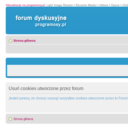
Aktualizacje na programosy.pl
:
Light Image Resizer
•
Rename Master
•
Helium
•
Opera
•
Chr
Strona główna
Usuń cookies utworzone przez forum
Jesteś pewny, że chcesz usunąć wszystkie cookies utworzone przez to Foru
Strona główna