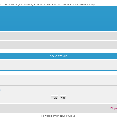
isPC Free Anonymous Proxy
•
Adblock Plus
•
Mixmax Free
•
Viber
•
uBlock Origin
OGŁOSZENIE:
m?
Ekip
Powered by
phpBB
© Group