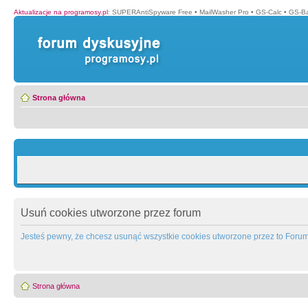
Aktualizacje na programosy.pl
:
SUPERAntiSpyware Free
•
MailWasher Pro
•
GS-Calc
•
GS-B
Strona główna
Usuń cookies utworzone przez forum
Jesteś pewny, że chcesz usunąć wszystkie cookies utworzone przez to Foru
Strona główna