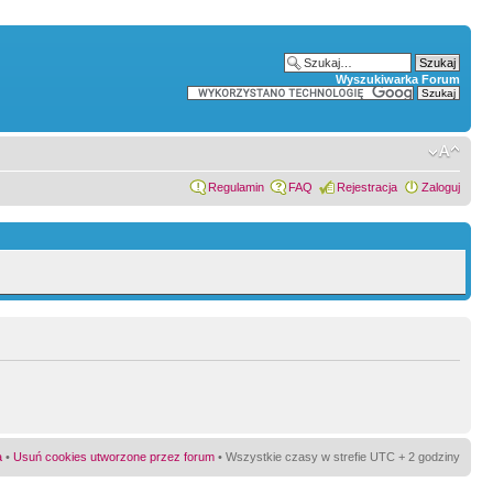
Wyszukiwarka Forum
Regulamin
FAQ
Rejestracja
Zaloguj
a
•
Usuń cookies utworzone przez forum
• Wszystkie czasy w strefie UTC + 2 godziny