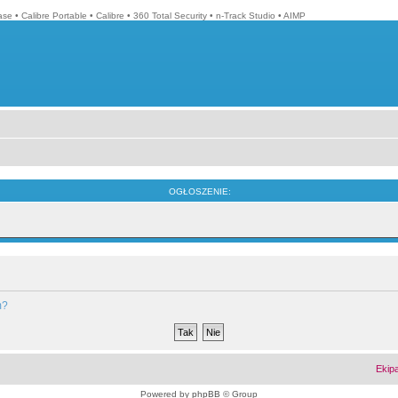
ase
•
Calibre Portable
•
Calibre
•
360 Total Security
•
n-Track Studio
•
AIMP
OGŁOSZENIE:
m?
Ekip
Powered by
phpBB
© Group