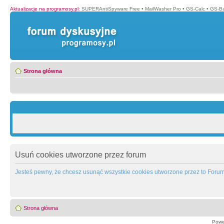
Aktualizacje na programosy.pl
:
SUPERAntiSpyware Free
•
MailWasher Pro
•
GS-Calc
•
GS-B
Strona główna
Usuń cookies utworzone przez forum
Jesteś pewny, że chcesz usunąć wszystkie cookies utworzone przez to Foru
Strona główna
Powe