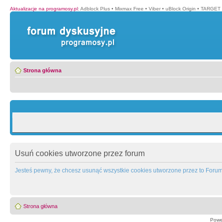
Aktualizacje na programosy.pl
:
Adblock Plus
•
Mixmax Free
•
Viber
•
uBlock Origin
•
TARGET 
Strona główna
Usuń cookies utworzone przez forum
Jesteś pewny, że chcesz usunąć wszystkie cookies utworzone przez to Foru
Strona główna
Powe