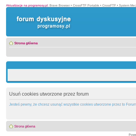
Aktualizacje na programosy.pl
:
Brave Browser
•
CrossFTP Portable
•
CrossFTP
•
System Mec
Strona główna
Usuń cookies utworzone przez forum
Jesteś pewny, że chcesz usunąć wszystkie cookies utworzone przez to Foru
Strona główna
Powe