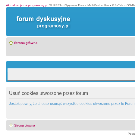
Aktualizacje na programosy.pl
:
SUPERAntiSpyware Free
•
MailWasher Pro
•
GS-Calc
•
GS-B
Strona główna
Usuń cookies utworzone przez forum
Jesteś pewny, że chcesz usunąć wszystkie cookies utworzone przez to Foru
Strona główna
Powe