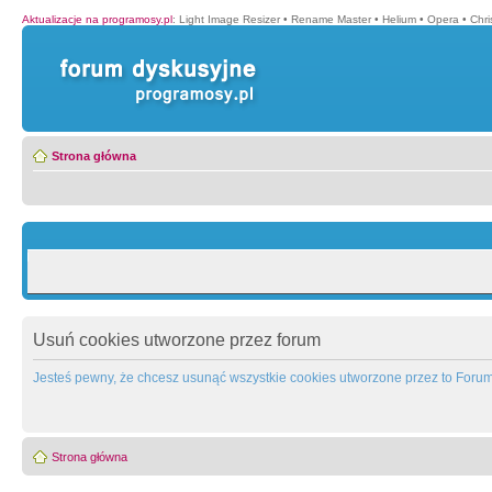
Aktualizacje na programosy.pl
:
Light Image Resizer
•
Rename Master
•
Helium
•
Opera
•
Chr
Strona główna
Usuń cookies utworzone przez forum
Jesteś pewny, że chcesz usunąć wszystkie cookies utworzone przez to Foru
Strona główna