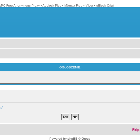
isPC Free Anonymous Proxy
•
Adblock Plus
•
Mixmax Free
•
Viber
•
uBlock Origin
OGŁOSZENIE:
m?
Ekip
Powered by
phpBB
© Group