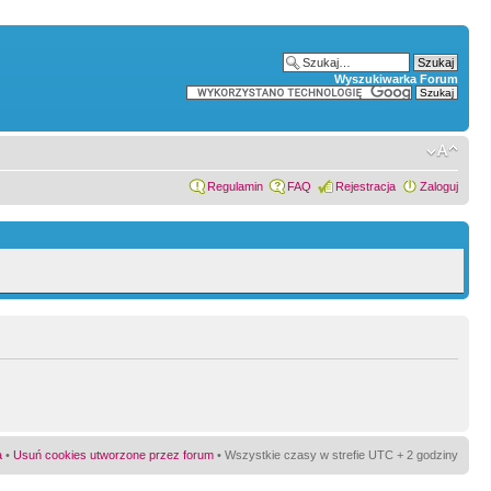
Wyszukiwarka Forum
Regulamin
FAQ
Rejestracja
Zaloguj
a
•
Usuń cookies utworzone przez forum
• Wszystkie czasy w strefie UTC + 2 godziny