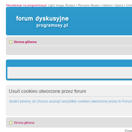
Aktualizacje na programosy.pl
:
Light Image Resizer
•
Rename Master
•
Helium
•
Opera
•
Chr
Strona główna
Usuń cookies utworzone przez forum
Jesteś pewny, że chcesz usunąć wszystkie cookies utworzone przez to Foru
Strona główna
Powe