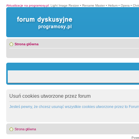
Aktualizacje na programosy.pl
:
Light Image Resizer
•
Rename Master
•
Helium
•
Opera
•
Chr
Strona główna
Usuń cookies utworzone przez forum
Jesteś pewny, że chcesz usunąć wszystkie cookies utworzone przez to Foru
Strona główna
Powe