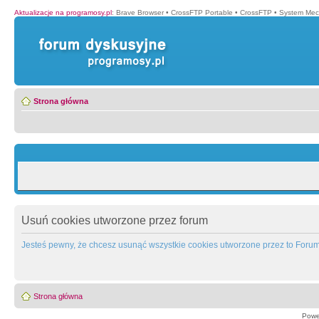
Aktualizacje na programosy.pl
:
Brave Browser
•
CrossFTP Portable
•
CrossFTP
•
System Mec
Strona główna
Usuń cookies utworzone przez forum
Jesteś pewny, że chcesz usunąć wszystkie cookies utworzone przez to Foru
Strona główna
Powe