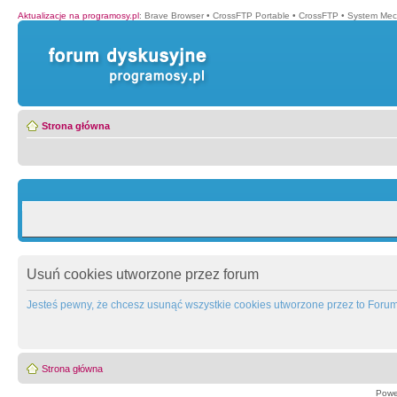
Aktualizacje na programosy.pl
:
Brave Browser
•
CrossFTP Portable
•
CrossFTP
•
System Mec
Strona główna
Usuń cookies utworzone przez forum
Jesteś pewny, że chcesz usunąć wszystkie cookies utworzone przez to Foru
Strona główna
Powe