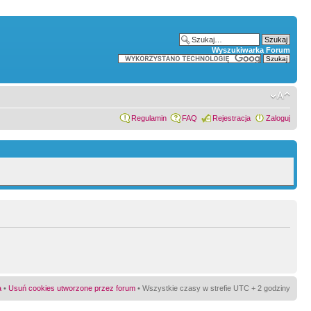
Wyszukiwarka Forum
Regulamin
FAQ
Rejestracja
Zaloguj
a
•
Usuń cookies utworzone przez forum
• Wszystkie czasy w strefie UTC + 2 godziny