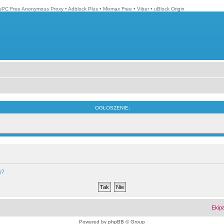
isPC Free Anonymous Proxy
•
Adblock Plus
•
Mixmax Free
•
Viber
•
uBlock Origin
OGŁOSZENIE:
m?
Ekip
Powered by
phpBB
© Group