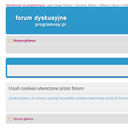
Aktualizacje na programosy.pl
:
Light Image Resizer
•
Rename Master
•
Helium
•
Opera
•
Chr
Strona główna
Usuń cookies utworzone przez forum
Jesteś pewny, że chcesz usunąć wszystkie cookies utworzone przez to Foru
Strona główna