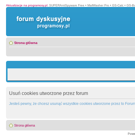
Aktualizacje na programosy.pl
:
SUPERAntiSpyware Free
•
MailWasher Pro
•
GS-Calc
•
GS-B
Strona główna
Usuń cookies utworzone przez forum
Jesteś pewny, że chcesz usunąć wszystkie cookies utworzone przez to Foru
Strona główna
Powe