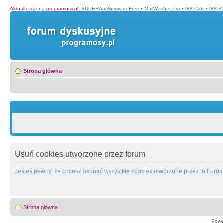
Aktualizacje na programosy.pl
:
SUPERAntiSpyware Free
•
MailWasher Pro
•
GS-Calc
•
GS-B
Strona główna
Usuń cookies utworzone przez forum
Jesteś pewny, że chcesz usunąć wszystkie cookies utworzone przez to Foru
Strona główna
Powe