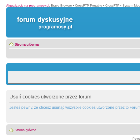
Aktualizacje na programosy.pl
:
Brave Browser
•
CrossFTP Portable
•
CrossFTP
•
System Mec
Strona główna
Usuń cookies utworzone przez forum
Jesteś pewny, że chcesz usunąć wszystkie cookies utworzone przez to Foru
Strona główna
Powe