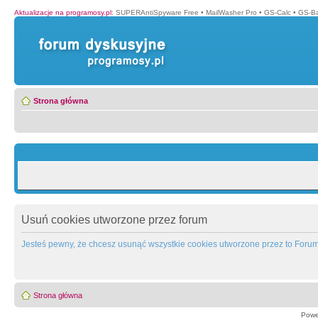
Aktualizacje na programosy.pl
:
SUPERAntiSpyware Free
•
MailWasher Pro
•
GS-Calc
•
GS-B
Strona główna
Usuń cookies utworzone przez forum
Jesteś pewny, że chcesz usunąć wszystkie cookies utworzone przez to Foru
Strona główna
Powe