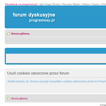
Aktualizacje na programosy.pl
:
Light Image Resizer
•
Rename Master
•
Helium
•
Opera
•
Chr
Strona główna
Usuń cookies utworzone przez forum
Jesteś pewny, że chcesz usunąć wszystkie cookies utworzone przez to Foru
Strona główna
Powe