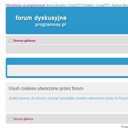
Aktualizacje na programosy.pl
:
Brave Browser
•
CrossFTP Portable
•
CrossFTP
•
System Mec
Strona główna
Usuń cookies utworzone przez forum
Jesteś pewny, że chcesz usunąć wszystkie cookies utworzone przez to Foru
Strona główna
Powe