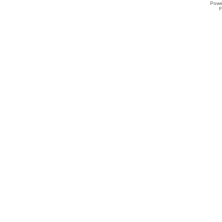
Powe
F