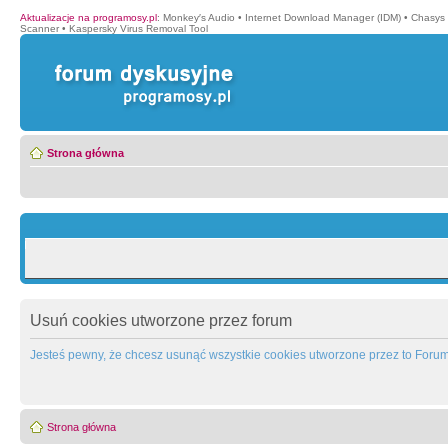
Aktualizacje na programosy.pl
:
Monkey′s Audio
•
Internet Download Manager (IDM)
•
Chasys
Scanner
•
Kaspersky Virus Removal Tool
Strona główna
Usuń cookies utworzone przez forum
Jesteś pewny, że chcesz usunąć wszystkie cookies utworzone przez to Foru
Strona główna