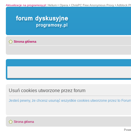
Aktualizacje na programosy.pl
:
Helium
•
Opera
•
ChrisPC Free Anonymous Proxy
•
Adblock P
Strona główna
Usuń cookies utworzone przez forum
Jesteś pewny, że chcesz usunąć wszystkie cookies utworzone przez to Foru
Strona główna
Powe