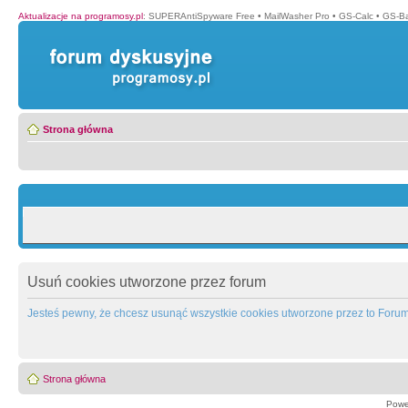
Aktualizacje na programosy.pl
:
SUPERAntiSpyware Free
•
MailWasher Pro
•
GS-Calc
•
GS-B
Strona główna
Usuń cookies utworzone przez forum
Jesteś pewny, że chcesz usunąć wszystkie cookies utworzone przez to Foru
Strona główna
Powe