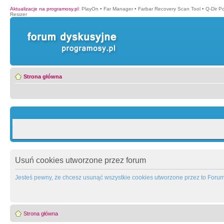
Aktualizacje na programosy.pl
:
PlayOn
•
Far Manager
•
Farbar Recovery Scan Tool
•
Q-Dir P
Resizer
Strona główna
Usuń cookies utworzone przez forum
Jesteś pewny, że chcesz usunąć wszystkie cookies utworzone przez to Foru
Strona główna