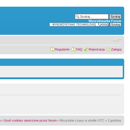
Wyszukiwarka Forum
Regulamin
FAQ
Rejestracja
Zaloguj
a
•
Usuń cookies utworzone przez forum
• Wszystkie czasy w strefie UTC + 2 godziny