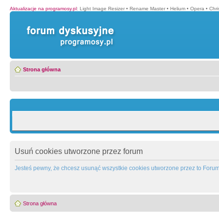
Aktualizacje na programosy.pl
:
Light Image Resizer
•
Rename Master
•
Helium
•
Opera
•
Chr
Strona główna
Usuń cookies utworzone przez forum
Jesteś pewny, że chcesz usunąć wszystkie cookies utworzone przez to Foru
Strona główna