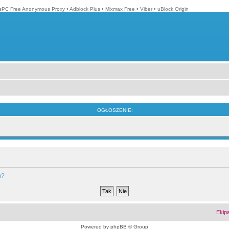
isPC Free Anonymous Proxy
•
Adblock Plus
•
Mixmax Free
•
Viber
•
uBlock Origin
OGŁOSZENIE:
m?
Ekip
Powered by
phpBB
© Group