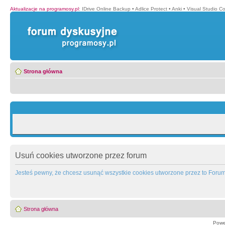
Aktualizacje na programosy.pl
:
IDrive Online Backup
•
Adlice Protect
•
Anki
•
Visual Studio C
Strona główna
Usuń cookies utworzone przez forum
Jesteś pewny, że chcesz usunąć wszystkie cookies utworzone przez to Foru
Strona główna
Powe