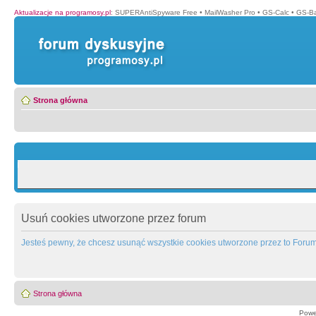
Aktualizacje na programosy.pl
:
SUPERAntiSpyware Free
•
MailWasher Pro
•
GS-Calc
•
GS-B
Strona główna
Usuń cookies utworzone przez forum
Jesteś pewny, że chcesz usunąć wszystkie cookies utworzone przez to Foru
Strona główna
Powe