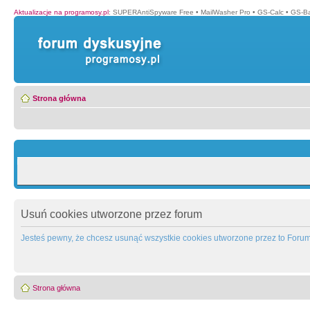
Aktualizacje na programosy.pl
:
SUPERAntiSpyware Free
•
MailWasher Pro
•
GS-Calc
•
GS-B
Strona główna
Usuń cookies utworzone przez forum
Jesteś pewny, że chcesz usunąć wszystkie cookies utworzone przez to Foru
Strona główna