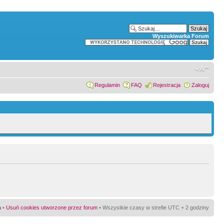
Wyszukiwarka Forum
Regulamin
FAQ
Rejestracja
Zaloguj
a
•
Usuń cookies utworzone przez forum
• Wszystkie czasy w strefie UTC + 2 godziny