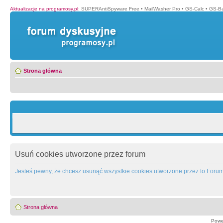
Aktualizacje na programosy.pl
:
SUPERAntiSpyware Free
•
MailWasher Pro
•
GS-Calc
•
GS-B
Strona główna
Usuń cookies utworzone przez forum
Jesteś pewny, że chcesz usunąć wszystkie cookies utworzone przez to Foru
Strona główna
Powe