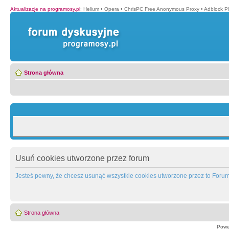
Aktualizacje na programosy.pl
:
Helium
•
Opera
•
ChrisPC Free Anonymous Proxy
•
Adblock P
Strona główna
Usuń cookies utworzone przez forum
Jesteś pewny, że chcesz usunąć wszystkie cookies utworzone przez to Foru
Strona główna
Powe