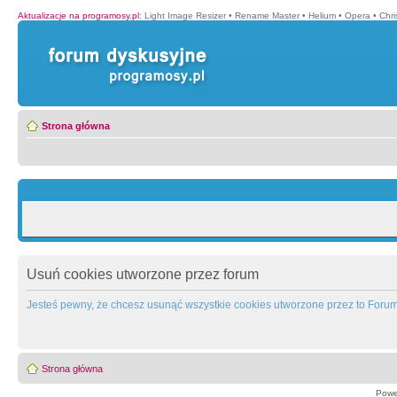
Aktualizacje na programosy.pl
:
Light Image Resizer
•
Rename Master
•
Helium
•
Opera
•
Chr
Strona główna
Usuń cookies utworzone przez forum
Jesteś pewny, że chcesz usunąć wszystkie cookies utworzone przez to Foru
Strona główna
Powe