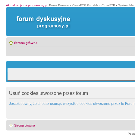
Aktualizacje na programosy.pl
:
Brave Browser
•
CrossFTP Portable
•
CrossFTP
•
System Mec
Strona główna
Usuń cookies utworzone przez forum
Jesteś pewny, że chcesz usunąć wszystkie cookies utworzone przez to Foru
Strona główna
Powe