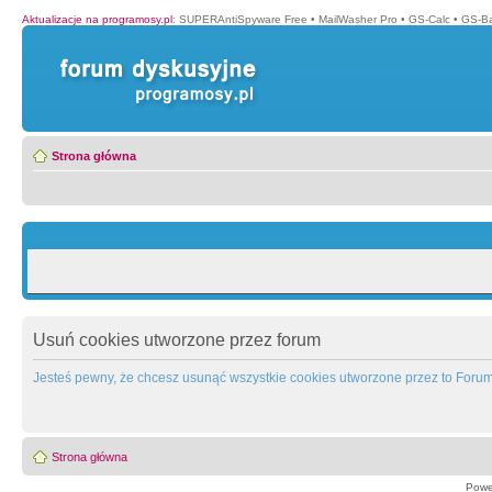
Aktualizacje na programosy.pl
:
SUPERAntiSpyware Free
•
MailWasher Pro
•
GS-Calc
•
GS-B
Strona główna
Usuń cookies utworzone przez forum
Jesteś pewny, że chcesz usunąć wszystkie cookies utworzone przez to Foru
Strona główna
Powe