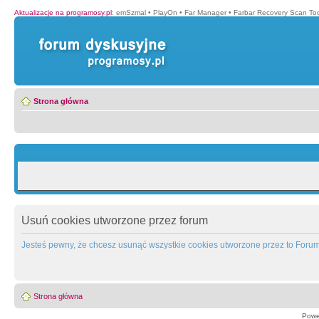
Aktualizacje na programosy.pl
:
emSzmal
•
PlayOn
•
Far Manager
•
Farbar Recovery Scan Too
Strona główna
Usuń cookies utworzone przez forum
Jesteś pewny, że chcesz usunąć wszystkie cookies utworzone przez to Foru
Strona główna
Powe